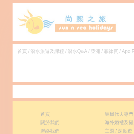
首頁
/
潛水旅遊及課程
/
潛水Q&A
/
亞洲
/
菲律賓
/
Apo 
首頁
馬爾代夫專門
關於我們
海外婚禮及攝
聯絡我們
主題 / 深度遊