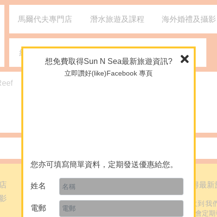
馬爾代夫專門店
潛水旅遊及課程
海外婚禮及攝影
網誌
媒體報導
2926 1668
(旺角)
想免費取得Sun N Sea最新旅遊資訊?
立即讚好(like)Facebook 專頁
Reef
潛水Q&A
暫時沒有提供資料
您亦可填寫簡單資料，定期發送優惠給您。
店
網誌
免費取得最新
姓名
影
媒體報導
想定期收到我
電郵
料，我們會定期