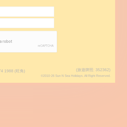
(旅遊牌照: 352362)
74 1988
(旺角)
©2010-26 Sun N Sea Holidays. All Right Reserved.