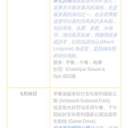
奈瓦沙湖
海拔超過 6,000 英尺，
是東非大裂谷最高的湖泊，也是
最美麗的湖泊之一。在這裡乘船
遊覽可以看到河馬和許多鳥類，
包括翠鳥、魚鷹、蒼鷺、水雉
等。湖泊風景如畫，周圍環繞著
紙莎草，以朗戈諾特山 (Mount
Longonot) 為背景，是拍攝鳥類
的絕佳地點。
膳食: 早餐，午餐，晚餐
住宿: Enashipai Resort &
Spa 或同級
8月06日
早餐後驅車前往安布斯利國家公
園 (Amboseli National Park)。
抵達後先於營地享用午餐。下午
開始於安布斯利國家公園追蹤野
生動物 (Game Drive)。