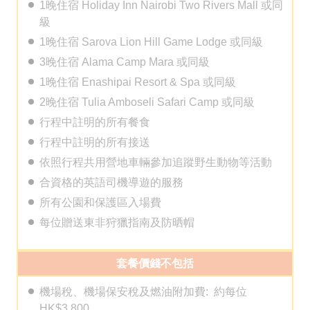
1晚住宿 Holiday Inn Nairobi Two Rivers Mall 或同
級
2926 1668(旺角)
1晚住宿 Sarova Lion Hill Game Lodge 或同級
3晚住宿 Alama Camp Mara 或同級
1晚住宿 Enashipai Resort & Spa 或同級
2晚住宿 Tulia Amboseli Safari Camp 或同級
行程中註明的所有餐食
行程中註明的所有接送
依照行程共用營地車輛參加追蹤野生動物等活動
合資格的英語司機導遊的服務
所有公園和保護區入場費
每位贈送東非狩獵指南及防晒帽
套餐價錢不包括
機場稅、機場保安稅及燃油附加費: 約每位
HK$3,800