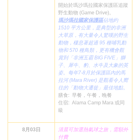
開始於瑪沙瑪拉國家保護區追蹤
野生動物 (Game Drive)。
瑪沙瑪拉國家保護區
佔地約
1510 平方公里，是典型的非洲
大草原，有大量令人驚嘆的野生
動物，棲息著超過 95 種哺乳動
物和 570 種鳥類，更有機會觀
賞到「非洲五霸 BIG FIVE」獅
子、犀牛、豹、水牛及大象的英
姿。每年7-8月於保護區內的馬
拉河 (Mara River) 是觀看令人嚮
往的「動物大遷徙」最佳地點。
膳食: 早餐，午餐，晚餐
住宿: Alama Camp Mara 或同
級
8月03日
清晨可加選熱氣球之旅，需額外
付費