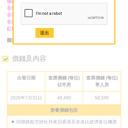
保證3晚住宿瑪沙瑪拉，全力追蹤馬拉河動物大遷徙
非洲五霸 BIG FIVE
海外婚禮及攝影
非洲大象之家 - 安布斯利
主題 / 深度遊
非洲屋脊 - 奇力馬札羅山
A+酒店套票
紅鶴湖
潛水旅遊及課程
團體出發
-
關於我們
價錢及內容
關於 Sun N Sea Holidays
團隊介紹
出發日期
套票價錢 (每位)
套票價錢 (每位)
人才招聘
佔半房
單人房
網誌
2026年7月31日
48,490
58,590
媒體報導
套餐價錢包括
聯絡我們
免費取得 Sun N Sea 最新資訊
阿聯酋航空經杜拜來回香港至奈洛比經濟客位機票