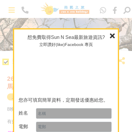
Eng
想免費取得Sun N Sea最新旅遊資訊?
立即讚好(like)Facebook 專頁
套票簡介
26年7月31日肯亞10天深度遊 ~ 團體出發
馬拉河動物大遷徙
主題 / 深度遊
肯亞
您亦可填寫簡單資料，定期發送優惠給您。
HK$48,490
8晚
起
姓名
-
有效日期至2026年7月31日
精選套票
電郵
馬爾代夫專門店