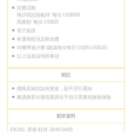
自費活動
瑪沙瑪拉熱氣球: 每位 US$500
馬賽村: 每位 US$35
電子簽證
各適用稅項及附加費
司機導遊小費 (建議每位每日 US$5-US$10)
以上沒有說明的事項
附註
價格及細則如有更改，恕不另行通知
建議旅客出發前購買合乎自己需要的旅遊保險
航班資料
EK381 香港-杜拜 0040-0425