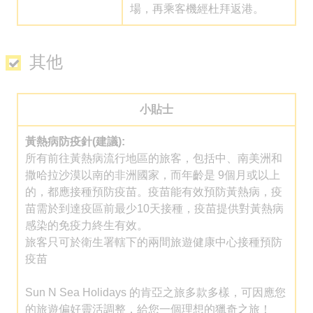
場，再乘客機經杜拜返港。
其他
小貼士
黃熱病防疫針(建議):
所有前往黃熱病流行地區的旅客，包括中、南美洲和
撒哈拉沙漠以南的非洲國家，而年齡是 9個月或以上
的，都應接種預防疫苗。疫苗能有效預防黃熱病，疫
苗需於到達疫區前最少10天接種，疫苗提供對黃熱病
感染的免疫力終生有效。
旅客只可於衛生署轄下的兩間旅遊健康中心接種預防
疫苗
Sun N Sea Holidays 的肯亞之旅多款多樣，可因應您
的旅遊偏好靈活調整，給您一個理想的獵奇之旅！