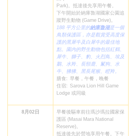
Park)。抵達後先享用午餐。
下午開始於納庫魯湖國家公園追
蹤野生動物 (Game Drive)。
188 平方公里的
納庫魯湖
是一個
鳥類保護區，亦是觀賞受高度保
護的黑犀牛及白犀牛的最佳地
點。園內的野生動物包括紅鶴、
犀牛、獅子、豹、火烈鳥、埃及
鵝、水羚、長頸鹿、鬣狗、水
牛、狒狒、黑長尾猴、瞪羚。
膳食: 早餐，午餐，晚餐
住宿: Sarova Lion Hill Game
Lodge 或同級
8月02日
早餐後驅車前往瑪沙瑪拉國家保
護區 (Masai Mara National
Reserve)。
抵達後先於營地享用午餐。下午